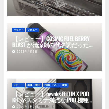
リキッド
レビュー
【レビュー】COSMIC FUEL BERRY
BLAST が清涼剤の代名詞だった
話。
2023年4月3日
レビュー
本体・MOD
POD・ペン・一体型
【レビュー】nevoks FEELIN X POD
KIT がスタミナ満点な POD 機種だ
った話。
2023年3月27日