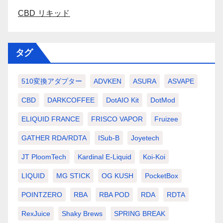
CBD リキッド
タグ
510変換アダプター
ADVKEN
ASURA
ASVAPE
CBD
DARKCOFFEE
DotAIO Kit
DotMod
ELIQUID FRANCE
FRISCO VAPOR
Fruizee
GATHER RDA/RDTA
ISub-B
Joyetech
JT PloomTech
Kardinal E-Liquid
Koi-Koi
LIQUID
MG STICK
OG KUSH
PocketBox
POINTZERO
RBA
RBA POD
RDA
RDTA
RexJuice
Shaky Brews
SPRING BREAK