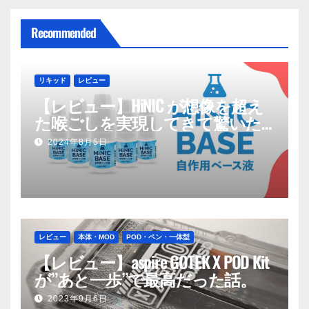
Recommended
リキッド
レビュー
【レビュー】HiNIC が想像を超え
た喉ごしを実現してきて驚いた
話
2024年8月5日
レビュー
本体・MOD
POD・ペン・一体型
【レビュー】aspire GOTEK X POD Kit
が”あと一歩”で最高だった話。
2023年9月6日