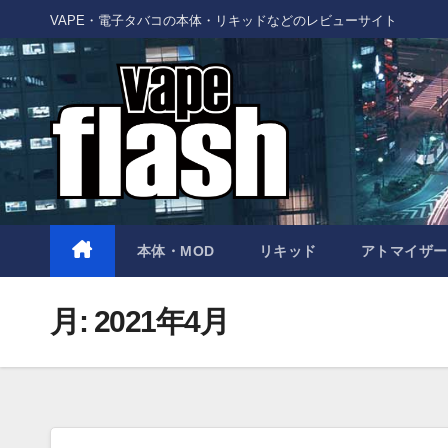
Skip
VAPE・電子タバコの本体・リキッドなどのレビューサイト
to
content
本体・MOD
リキッド
アトマイザー
月:
2021年4月