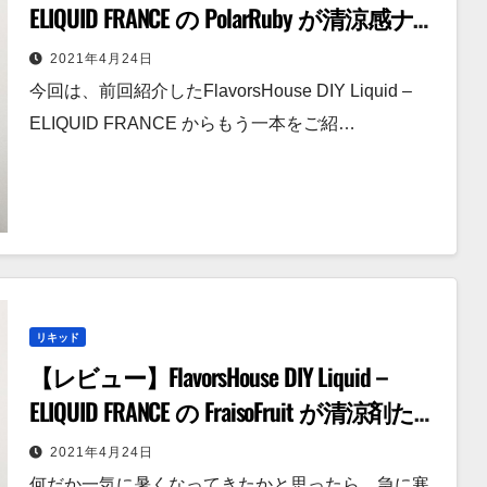
ELIQUID FRANCE の PolarRuby が清涼感ナシ
のミント系リキッドだった話。
2021年4月24日
今回は、前回紹介したFlavorsHouse DIY Liquid –
ELIQUID FRANCE からもう一本をご紹…
リキッド
【レビュー】FlavorsHouse DIY Liquid –
ELIQUID FRANCE の FraisoFruit が清涼剤たっ
ぷりの外国のグミみたいな味だった
2021年4月24日
話。
何だか一気に暑くなってきたかと思ったら、急に寒