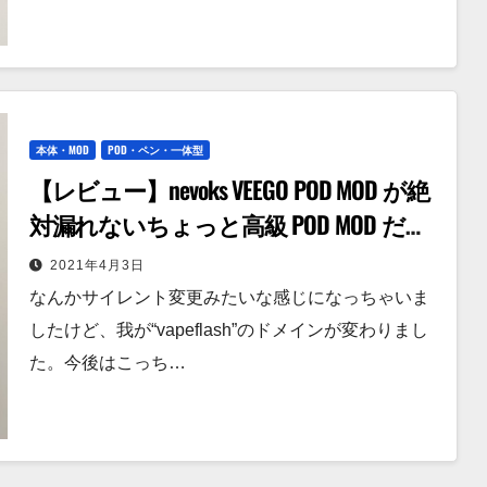
本体・MOD
POD・ペン・一体型
【レビュー】nevoks VEEGO POD MOD が絶
対漏れないちょっと高級 POD MOD だっ
た話。
2021年4月3日
なんかサイレント変更みたいな感じになっちゃいま
したけど、我が“vapeflash”のドメインが変わりまし
た。今後はこっち…