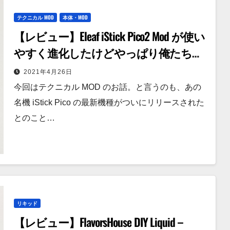
テクニカル MOD
本体・MOD
【レビュー】Eleaf iStick Pico2 Mod が使い
やすく進化したけどやっぱり俺たちの
ピコだった話。
2021年4月26日
今回はテクニカル MOD のお話。と言うのも、あの
名機 iStick Pico の最新機種がついにリリースされた
とのこと…
リキッド
【レビュー】FlavorsHouse DIY Liquid –