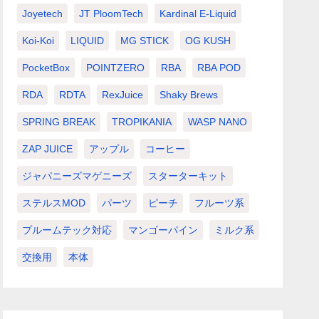
Joyetech
JT PloomTech
Kardinal E-Liquid
Koi-Koi
LIQUID
MG STICK
OG KUSH
PocketBox
POINTZERO
RBA
RBA POD
RDA
RDTA
RexJuice
Shaky Brews
SPRING BREAK
TROPIKANIA
WASP NANO
ZAP JUICE
アップル
コーヒー
ジャパニーズマゲニーズ
スターターキット
ステルスMOD
パーツ
ピーチ
フルーツ系
プルームテック対応
マンゴーパイン
ミルク系
交換用
本体