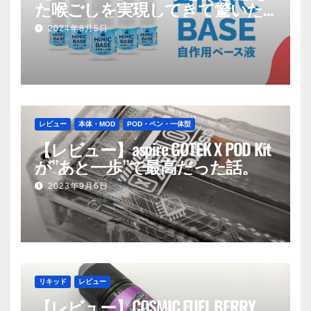
た喉ごしを実現してきて驚いた
話
2024年8月5日
レビュー
本体・MOD
POD・ペン・一体型
【レビュー】aspire GOTEK X POD Kit
が”あと一歩”で最高だった話。
2023年9月6日
リキッド
レビュー
【レビュー】COSMIC FUEL BERRY