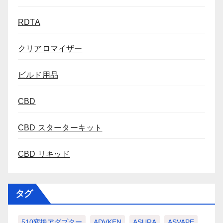
RDTA
クリアロマイザー
ビルド用品
CBD
CBD スターターキット
CBD リキッド
タグ
510変換アダプター
ADVKEN
ASURA
ASVAPE