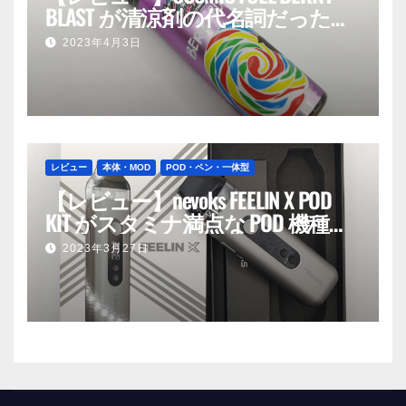
BLAST が清涼剤の代名詞だった
話。
2023年4月3日
レビュー
本体・MOD
POD・ペン・一体型
【レビュー】nevoks FEELIN X POD
KIT がスタミナ満点な POD 機種だ
った話。
2023年3月27日