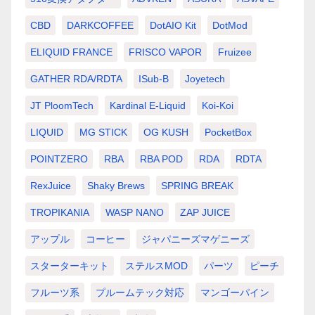
CBD
DARKCOFFEE
DotAIO Kit
DotMod
ELIQUID FRANCE
FRISCO VAPOR
Fruizee
GATHER RDA/RDTA
ISub-B
Joyetech
JT PloomTech
Kardinal E-Liquid
Koi-Koi
LIQUID
MG STICK
OG KUSH
PocketBox
POINTZERO
RBA
RBA POD
RDA
RDTA
RexJuice
Shaky Brews
SPRING BREAK
TROPIKANIA
WASP NANO
ZAP JUICE
アップル
コーヒー
ジャパニーズマゲニーズ
スターターキット
ステルスMOD
パーツ
ピーチ
フルーツ系
プルームテック対応
マンゴーパイン