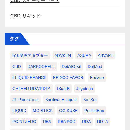
CBD スターターキット
CBD リキッド
タグ
510変換アダプター
ADVKEN
ASURA
ASVAPE
CBD
DARKCOFFEE
DotAIO Kit
DotMod
ELIQUID FRANCE
FRISCO VAPOR
Fruizee
GATHER RDA/RDTA
ISub-B
Joyetech
JT PloomTech
Kardinal E-Liquid
Koi-Koi
LIQUID
MG STICK
OG KUSH
PocketBox
POINTZERO
RBA
RBA POD
RDA
RDTA