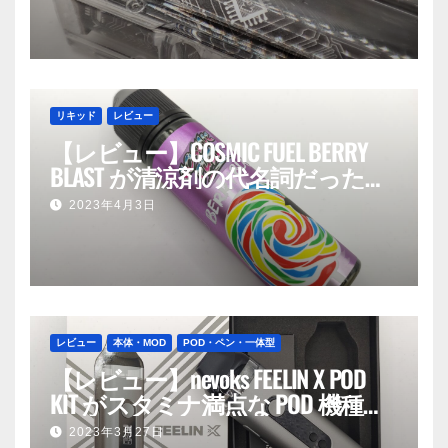
リキッド
レビュー
【レビュー】COSMIC FUEL BERRY
BLAST が清涼剤の代名詞だった
話。
2023年4月3日
レビュー
本体・MOD
POD・ペン・一体型
【レビュー】nevoks FEELIN X POD
KIT がスタミナ満点な POD 機種だ
った話。
2023年3月27日