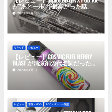
が”あと一歩”で最高だった話。
2023年9月6日
リキッド
レビュー
【レビュー】COSMIC FUEL BERRY
BLAST が清涼剤の代名詞だった
話。
2023年4月3日
レビュー
本体・MOD
POD・ペン・一体型