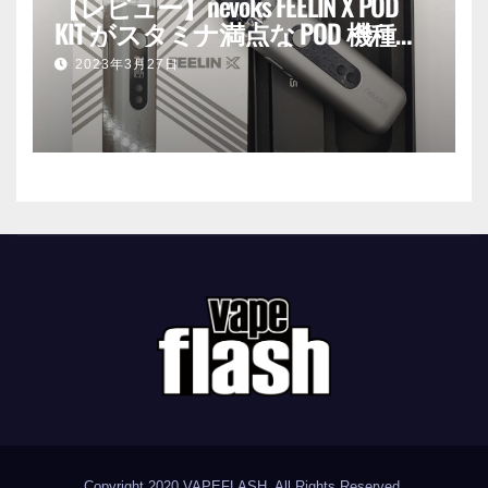
【レビュー】nevoks FEELIN X POD
KIT がスタミナ満点な POD 機種だ
った話。
2023年3月27日
Copyright 2020
VAPEFLASH
. All Rights Reserved.