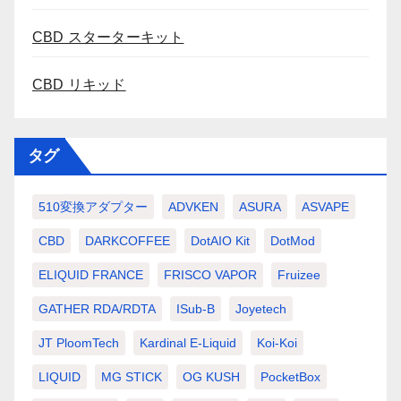
CBD スターターキット
CBD リキッド
タグ
510変換アダプター
ADVKEN
ASURA
ASVAPE
CBD
DARKCOFFEE
DotAIO Kit
DotMod
ELIQUID FRANCE
FRISCO VAPOR
Fruizee
GATHER RDA/RDTA
ISub-B
Joyetech
JT PloomTech
Kardinal E-Liquid
Koi-Koi
LIQUID
MG STICK
OG KUSH
PocketBox