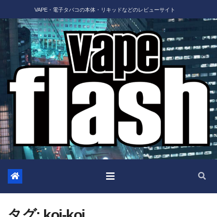
Skip
VAPE・電子タバコの本体・リキッドなどのレビューサイト
to
content
タグ:
koi-koi