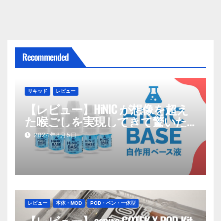
Recommended
リキッド
レビュー
【レビュー】HiNIC が想像を超え
た喉ごしを実現してきて驚いた
話
2024年8月5日
レビュー
本体・MOD
POD・ペン・一体型
【レビュー】aspire GOTEK X POD Kit