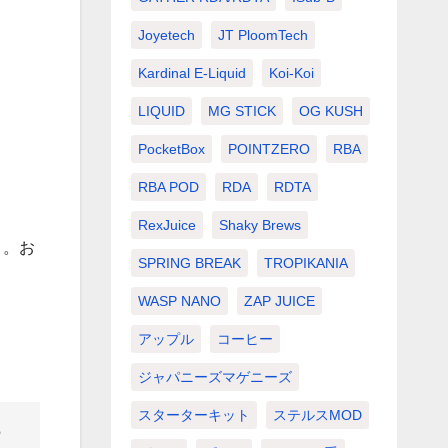
Joyetech
JT PloomTech
Kardinal E-Liquid
Koi-Koi
LIQUID
MG STICK
OG KUSH
PocketBox
POINTZERO
RBA
RBA POD
RDA
RDTA
RexJuice
Shaky Brews
N 。お
SPRING BREAK
TROPIKANIA
WASP NANO
ZAP JUICE
アップル
コーヒー
ジャパニーズマゲニーズ
スターターキット
ステルスMOD