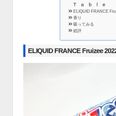
Table
ELIQUID FRANCE Fru
香り
吸ってみる
総評
ELIQUID FRANCE Fruizee 20