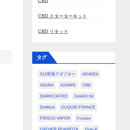
CBD
CBD スターターキット
CBD リキッド
タグ
510変換アダプター
ADVKEN
ASURA
ASVAPE
CBD
DARKCOFFEE
DotAIO Kit
DotMod
ELIQUID FRANCE
FRISCO VAPOR
Fruizee
GATHER RDA/RDTA
ISub-B