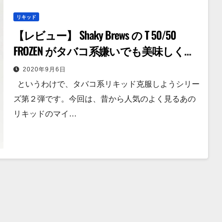
リキッド
【レビュー】 Shaky Brews の T 50/50
FROZEN がタバコ系嫌いでも美味しく吸
える名盤だった話。
2020年9月6日
というわけで、タバコ系リキッド克服しようシリー
ズ第２弾です。今回は、昔から人気のよく見るあの
リキッドのマイ…