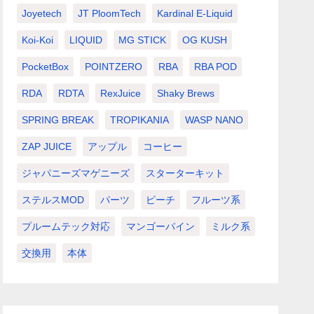
Joyetech
JT PloomTech
Kardinal E-Liquid
Koi-Koi
LIQUID
MG STICK
OG KUSH
PocketBox
POINTZERO
RBA
RBA POD
RDA
RDTA
RexJuice
Shaky Brews
SPRING BREAK
TROPIKANIA
WASP NANO
ZAP JUICE
アップル
コーヒー
ジャパニーズマゲニーズ
スターターキット
ステルスMOD
パーツ
ピーチ
フルーツ系
プルームテック対応
マンゴーパイン
ミルク系
交換用
本体