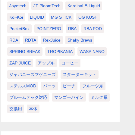
Joyetech
JT PloomTech
Kardinal E-Liquid
Koi-Koi
LIQUID
MG STICK
OG KUSH
PocketBox
POINTZERO
RBA
RBA POD
RDA
RDTA
RexJuice
Shaky Brews
SPRING BREAK
TROPIKANIA
WASP NANO
ZAP JUICE
アップル
コーヒー
ジャパニーズマゲニーズ
スターターキット
ステルスMOD
パーツ
ピーチ
フルーツ系
プルームテック対応
マンゴーパイン
ミルク系
交換用
本体