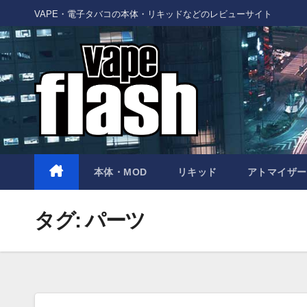
Skip
VAPE・電子タバコの本体・リキッドなどのレビューサイト
to
content
本体・MOD
リキッド
アトマイザー
タグ:
パーツ