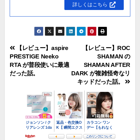
詳しくはこちら
【レビュー】aspire
【レビュー】ROC
投
PRESTIGE Neeko
SHAMAN の
稿
RTA が普段使いに最適
SHAMAN AFTER
ナ
だった話。
DARK が複雑怪奇なリ
ビ
キッドだった話。
ゲ
ー
シ
ョ
ン