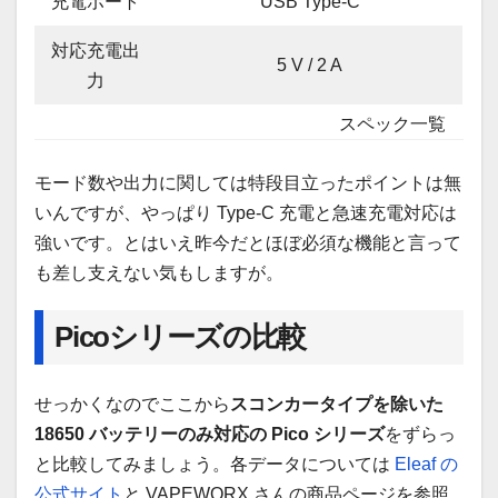
充電ポート
USB Type-C
対応充電出
5 V / 2 A
力
スペック一覧
モード数や出力に関しては特段目立ったポイントは無
いんですが、やっぱり Type-C 充電と急速充電対応は
強いです。とはいえ昨今だとほぼ必須な機能と言って
も差し支えない気もしますが。
Picoシリーズの比較
せっかくなのでここから
スコンカータイプを除いた
18650 バッテリーのみ対応の Pico シリーズ
をずらっ
と比較してみましょう。各データについては
Eleaf の
公式サイト
と VAPEWORX さんの商品ページを参照