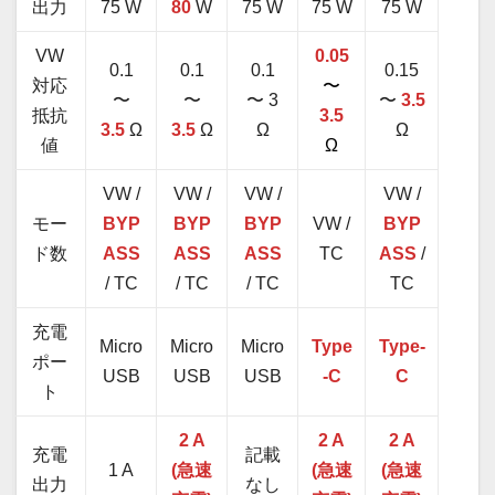
出力
75 W
80
W
75 W
75 W
75 W
VW
0.05
0.1
0.1
0.1
0.15
対応
〜
〜
〜
〜 3
〜
3.5
抵抗
3.5
3.5
Ω
3.5
Ω
Ω
Ω
値
Ω
VW /
VW /
VW /
VW /
モー
BYP
BYP
BYP
VW /
BYP
ド数
ASS
ASS
ASS
TC
ASS
/
/ TC
/ TC
/ TC
TC
充電
Micro
Micro
Micro
Type
Type-
ポー
USB
USB
USB
-C
C
ト
2 A
2 A
2 A
充電
記載
1 A
(急速
(急速
(急速
出力
なし