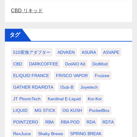
CBD リキッド
タグ
510変換アダプター
ADVKEN
ASURA
ASVAPE
CBD
DARKCOFFEE
DotAIO Kit
DotMod
ELIQUID FRANCE
FRISCO VAPOR
Fruizee
GATHER RDA/RDTA
ISub-B
Joyetech
JT PloomTech
Kardinal E-Liquid
Koi-Koi
LIQUID
MG STICK
OG KUSH
PocketBox
POINTZERO
RBA
RBA POD
RDA
RDTA
RexJuice
Shaky Brews
SPRING BREAK