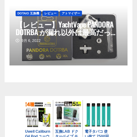
DOTAIO 互換機
レビュー
アトマイザー
【レビュー】YachtVape PANDORA
DOTRBA が漏れ以外は最高だった
話。
9月 6, 2022