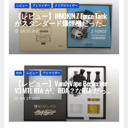
レビュー
アトマイザー
クリアロマイザー
【レビュー】INNOKIN Z Force Tank
がスタンダード爆煙機だった
話。
3月 27, 2023
RTA
レビュー
アトマイザー
【レビュー】VandyVape Berserker
V3 MTL RTA が、RDA？なRTA だった
話。
9月 27, 2022