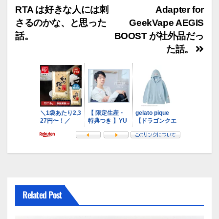
稿
RTA は好きな人には刺
Adapter for
ナ
さるのかな、と思った
GeekVape AEGIS
ビ
話。
BOOST が社外品だっ
た話。
ゲ
ー
シ
ョ
ン
Related Post